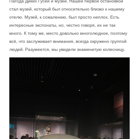
Пагода Диких Гусей и музей. Нашей первой остановкой
стал музей, который был относительно близко к нашему
отелю. Музей, к сожалению, был просто неплох. Есть
интересные экспонаты, но, честно говоря, их не так
много. К тому же, место довольно многолюдное, поэтому
всё, что заслуживает внимания, всегда окружено группой
людей. Разумеется, мы увидели знаменитую колесницу.