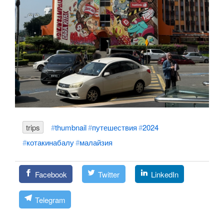
trips
thumbnail
путешествия
2024
котакинабалу
малайзия
Facebook
Twitter
LinkedIn
Telegram