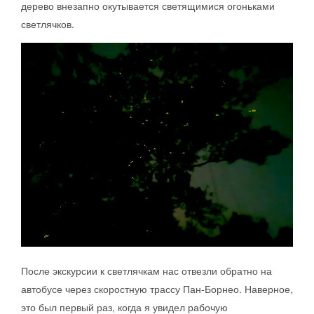
дерево внезапно окутывается светящимися огоньками
светлячков.
После экскурсии к светлячкам нас отвезли обратно на
автобусе через скоростную трассу Пан-Борнео. Наверное,
это был первый раз, когда я увидел рабочую